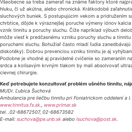
Všeobecne sa treba zamerať na známe faktory ktoré najprav
hluku, či už akútna, alebo chronická. Krátkodobé zaľahnut
sluchových buniek. S postupujúcim vekom a pridružením sa 
chrbtice, dôjde k výraznejšej poruche výmeny iónov kalc
vznik tinnitu a poruchy sluchu. Čiže napríklad výbuch del
môže viesť k predčasnému vzniku poruchy sluchu a tinnitu po
poruchami sluchu. Bohužiaľ často mladí ľudia zanedbávajú 
diskotéky). Dobrou prevenciou vzniku tinnitu je aj vyhýbani
Podobne je vhodné aj pravidelné cvičenie so zameraním na 
srdca a kolísavým krvným tlakom by mali absolvovať ultraz
cievnej chirurgie.
Keď potrebujete konzultovať problém ušného tinnitu, ná
MUDr. Ľubica Šuchová
Ambulancia pre liečbu tinnitu pri Foniatrickom oddelení a I.
www.tinnitus.fs.sk
.,
www.primar.sk
tel. .02-68672507, 02-68673582
E-mail:
suchova@pe.unb.sk
alebo
lsuchova@post.sk
.