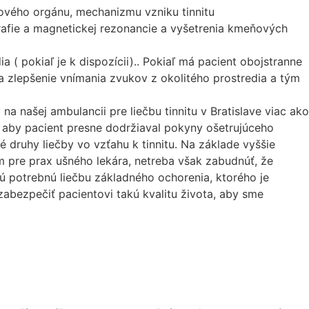
hového orgánu, mechanizmu vzniku tinnitu
rafie a magnetickej rezonancie a vyšetrenia kmeňových
 pokiaľ je k dispozícii).. Pokiaľ má pacient obojstranne
 zlepšenie vnímania zvukov z okolitého prostredia a tým
na našej ambulancii pre liečbu tinnitu v Bratislave viac ako
je, aby pacient presne dodržiaval pokyny ošetrujúceho
 druhy liečby vo vzťahu k tinnitu. Na základe vyššie
 pre prax ušného lekára, netreba však zabudnúť, že
inú potrebnú liečbu základného ochorenia, ktorého je
 zabezpečiť pacientovi takú kvalitu života, aby sme