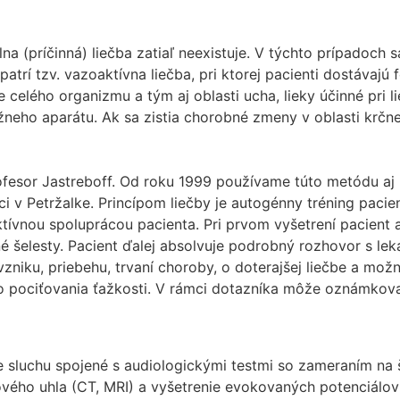
na (príčinná) liečba zatiaľ neexistuje. V týchto prípadoch 
atrí tzv. vazoaktívna liečba, pri ktorej pacienti dostávajú f
 celého organizmu a tým aj oblasti ucha, lieky účinné pri li
eho aparátu. Ak sa zistia chorobné zmeny v oblasti krčnej 
ofesor Jastreboff. Od roku 1999 používame túto metódu aj n
ulici v Petržalke. Princípom liečby je autogénny tréning p
tívnou spoluprácou pacienta. Pri prvom vyšetrení pacient 
 šelesty. Pacient ďalej absolvuje podrobný rozhovor s le
 vzniku, priebehu, trvaní choroby, o doterajšej liečbe a m
o pociťovania ťažkosti. V rámci dotazníka môže oznámkovať 
ie sluchu spojené s audiologickými testmi so zameraním n
kového uhla (CT, MRI) a vyšetrenie evokovaných potenciá