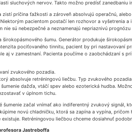
sti sluchových nervov. Takto možno predísť zanedbaniu ine
a zistí príčina ťažkosti a zároveň absolvujú operačnú, aleb
 Niektorým pacientom postačí len rozhovor a vyšetrenia a i
om nie sú nebezpečné a neznamenajú nepriaznivú prognózu z
ra širokopásmového šumu. Generátor produkuje širokopásmo
ntenzita pociťovaného tinnitu, pacient by pri nastavovaní prís
e aj v zamestnaní. Pacienta poučíme o zaobchádzaní s prís
ívaní zvukového pozadia.
 ktorý absolvuje retréningovú liečbu. Typ zvukového pozad
 šumenie dažďa, vtáčí spev alebo ezoterická hudba. Možno 
ezostavať v úplnom tichu.
tné šumenie začal vnímať ako indiferentný zvukový signál, 
 kúpime novú chladničku, ktorá sa zapína a vypína, pričom
 existuje. Retréningovou liečbou chceme dosiahnuť podobný 
profesora Jastreboffa