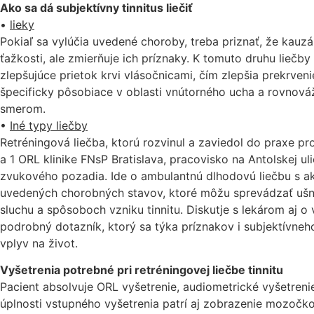
Ako sa dá subjektívny tinnitus liečiť
•
lieky
Pokiaľ sa vylúčia uvedené choroby, treba priznať, že kauzál
ťažkosti, ale zmierňuje ich príznaky. K tomuto druhu liečby p
zlepšujúce prietok krvi vlásočnicami, čím zlepšia prekrvenie
špecificky pôsobiace v oblasti vnútorného ucha a rovnovážn
smerom.
•
Iné typy liečby
Retréningová liečba, ktorú rozvinul a zaviedol do praxe pr
a 1 ORL klinike FNsP Bratislava, pracovisko na Antolskej 
zvukového pozadia. Ide o ambulantnú dlhodovú liečbu s ak
uvedených chorobných stavov, ktoré môžu sprevádzať ušné
sluchu a spôsoboch vzniku tinnitu. Diskutje s lekárom aj o
podrobný dotazník, ktorý sa týka príznakov i subjektívneh
vplyv na život.
Vyšetrenia potrebné pri retréningovej liečbe tinnitu
Pacient absolvuje ORL vyšetrenie, audiometrické vyšetren
úplnosti vstupného vyšetrenia patrí aj zobrazenie mozoč