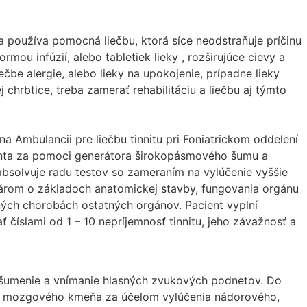
sa používa pomocná liečbu, ktorá síce neodstraňuje príčinu
ormou infúzií, alebo tabletiek lieky , rozširujúce cievy a
ečbe alergie, alebo lieky na upokojenie, prípadne lieky
chrbtice, treba zamerať rehabilitáciu a liečbu aj týmto
a Ambulancii pre liečbu tinnitu pri Foniatrickom oddelení
acienta za pomoci generátora širokopásmového šumu a
absolvuje radu testov so zameraním na vylúčenie vyššie
károm o základoch anatomickej stavby, fungovania orgánu
ožných chorobách ostatných orgánov. Pacient vyplní
číslami od 1 – 10 nepríjemnosť tinnitu, jeho závažnosť a
a šumenie a vnímanie hlasných zvukových podnetov. Do
lov mozgového kmeňa za účelom vylúčenia nádorového,