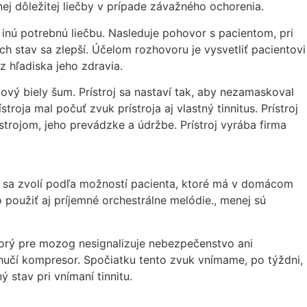
j dôležitej liečby v prípade závažného ochorenia.
o inú potrebnú liečbu. Nasleduje pohovor s pacientom, pri
ch stav sa zlepší. Účelom rozhovoru je vysvetliť pacientovi
 hľadiska jeho zdravia.
vý biely šum. Prístroj sa nastaví tak, aby nezamaskoval
troja mal počuť zvuk prístroja aj vlastný tinnitus. Prístroj
trojom, jeho prevádzke a údržbe. Prístroj vyrába firma
ia sa zvolí podľa možností pacienta, ktoré má v domácom
použiť aj príjemné orchestrálne melódie., menej sú
ktorý pre mozog nesignalizuje nebezpečenstvo ani
 hučí kompresor. Spočiatku tento zvuk vnímame, po týždni,
stav pri vnímaní tinnitu.