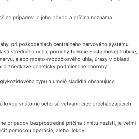
čšine prípadov je jeho pôvod a príčina neznáma.
ráhy, pri poškodeniach centrálneho nervového systému.
ti stredného ucha, poruchy funkcie Eustachovej trubice,
nervu, alebo mosto-mozočkového uhla, úrazy v oblasti
plex a zriedkavé geneticky podmienené choroby .
minoglykozidového typu a umelé sladidlá obsahujúce
jú krvou vnútorné ucho sú vetvami ciev prechádzajúcich
e prípadov bezprostredná príčina tinnitu nezistí, je veľmi
čiť pomocou operácie, alebo liekov.