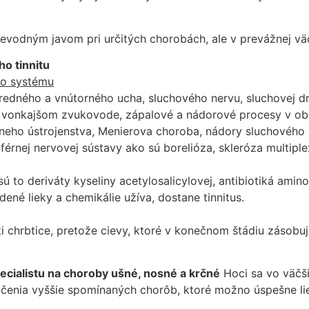
rievodným javom pri určitých chorobách, ale v prevážnej vä
o tinnitu
ho systému
tredného a vnútorného ucha, sluchového nervu, sluchovej d
onkajšom zvukovode, zápalové a nádorové procesy v oblas
neho ústrojenstva, Menierova choroba, nádory sluchového 
riférnej nervovej sústavy ako sú borelióza, skleróza multi
, sú to deriváty kyseliny acetylosalicylovej, antibiotiká a
né lieky a chemikálie užíva, dostane tinnitus.
i chrbtice, pretože cievy, ktoré v konečnom štádiu zásobu
ecialistu na choroby ušné, nosné a krčné
Hoci sa vo väčšin
účenia vyššie spomínaných chorôb, ktoré možno úspešne lie