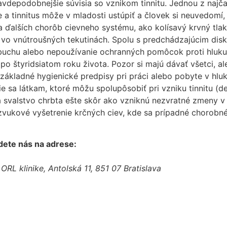
depodobnejšie súvisia so vznikom tinnitu. Jednou z najčas
ie a tinnitus môže v mladosti ustúpiť a človek si neuvedom
ďalších chorôb cievneho systému, ako kolísavý krvný tlak,
ia vo vnútroušných tekutinách. Spolu s predchádzajúcim d
obuchu alebo nepoužívanie ochranných pomôcok proti hluku 
 štyridsiatom roku života. Pozor si majú dávať všetci, ale 
základné hygienické predpisy pri práci alebo pobyte v hlu
e sa látkam, ktoré môžu spolupôsobiť pri vzniku tinnitu (der
svalstvo chrbta ešte skôr ako vzniknú nezvratné zmeny v o
vukové vyšetrenie krčných ciev, kde sa prípadné chorobné 
jdete nás na adrese:
 ORL klinike, Antolská 11, 851 07 Bratislava