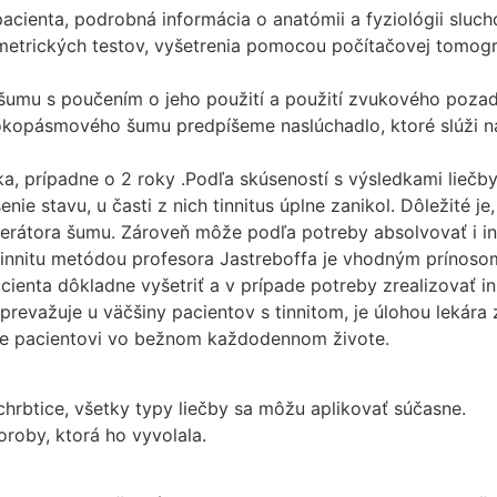
acienta, podrobná informácia o anatómii a fyziológii sluc
metrických testov, vyšetrenia pomocou počítačovej tomog
u s poučením o jeho použití a použití zvukového pozadia (
okopásmového šumu predpíšeme naslúchadlo, ktoré slúži na
ka, prípadne o 2 roky .Podľa skúseností s výsledkami liečby 
nie stavu, u časti z nich tinnitus úplne zanikol. Dôležité 
nerátora šumu. Zároveň môže podľa potreby absolvovať i iné
innitu metódou profesora Jastreboffa je vhodným prínosom
pacienta dôkladne vyšetriť a v prípade potreby zrealizovať 
 prevažuje u väčšiny pacientov s tinnitom, je úlohou lekára
aňuje pacientovi vo bežnom každodennom živote.
chrbtice, všetky typy liečby sa môžu aplikovať súčasne.
oroby, ktorá ho vyvolala.