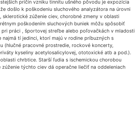
tejších príčin vzniku tinnitu ušného pôvodu je expozícia
í, že došlo k poškodeniu sluchového analyzátora na úrovni
 sklerotické zúženie ciev, chorobné zmeny v oblasti
iskrétnym poškodením sluchových buniek môžu spôsobiť
pri práci , športovej streľbe alebo poľovačkách v mladosti
najmä tí jedinci, ktorí majú v rodine príbuzných s
ku (hlučné pracovné prostredie, rockové koncerty,
iváty kyseliny acetylosalicylovej, ototoxické atb a pod.).
blasti chrbtice. Starší ľudia s ischemickou chorobou
zúženie týchto ciev dá operačne liečiť na oddeleniach