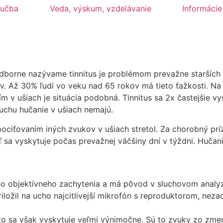
učba
Veda, výskum, vzdelávanie
Informácie
dborne nazývame tinnitus je problémom prevažne starších ľu
v. Až 30% ľudí vo veku nad 65 rokov má tieto ťažkosti. Na
v ušiach je situácia podobná. Tinnitus sa 2x častejšie vys
uchu hučanie v ušiach nemajú.
 pociťovaním iných zvukov v ušiach stretol. Za chorobný p
iaľ sa vyskytuje počas prevažnej väčšiny dní v týždni. Huč
eho objektívneho zachytenia a má pôvod v sluchovom analy
ložil na ucho najcitlivejší mikrofón s reproduktorom, neza
nto sa však vyskytuje veľmi výnimočne. Sú to zvuky zo zme