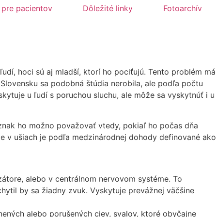
 pre pacientov
Dôležité linky
Fotoarchív
dí, hoci sú aj mladší, ktorí ho pociťujú. Tento problém má
 Slovensku sa podobná štúdia nerobila, ale podľa počtu
kytuje u ľudí s poruchou sluchu, ale môže sa vyskytnúť i u
ríznak ho možno považovať vtedy, pokiaľ ho počas dňa
anie v ušiach je podľa medzinárodnej dohody definované ako
zátore, alebo v centrálnom nervovom systéme. To
chytil by sa žiadny zvuk. Vyskytuje prevážnej väčšine
nených alebo porušených ciev, svalov, ktoré obyčajne