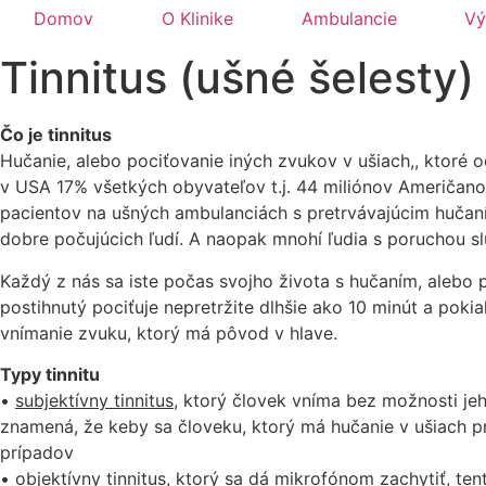
Domov
O Klinike
Ambulancie
Vý
Tinnitus (ušné šelesty)
Čo je tinnitus
Hučanie, alebo pociťovanie iných zvukov v ušiach,, ktoré o
v USA 17% všetkých obyvateľov t.j. 44 miliónov Američano
pacientov na ušných ambulanciách s pretrvávajúcim hučaním 
dobre počujúcich ľudí. A naopak mnohí ľudia s poruchou sl
Každý z nás sa iste počas svojho života s hučaním, alebo
postihnutý pociťuje nepretržite dlhšie ako 10 minút a pok
vnímanie zvuku, ktorý má pôvod v hlave.
Typy tinnitu
•
subjektívny tinnitus
, ktorý človek vníma bez možnosti j
znamená, že keby sa človeku, ktorý má hučanie v ušiach pri
prípadov
•
objektívny tinnitus
, ktorý sa dá mikrofónom zachytiť, te