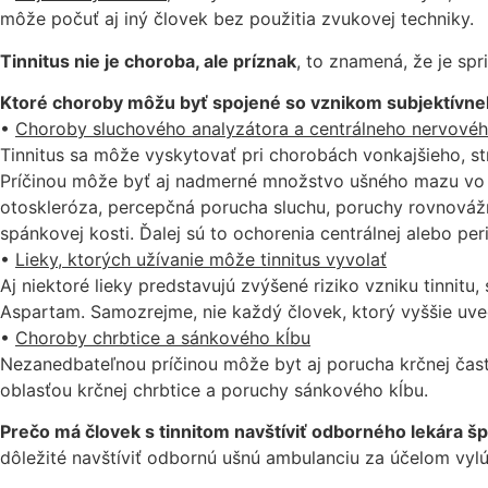
môže počuť aj iný človek bez použitia zvukovej techniky.
Tinnitus nie je choroba, ale príznak
, to znamená, že je sp
Ktoré choroby môžu byť spojené so vznikom subjektívneh
•
Choroby sluchového analyzátora a centrálneho nervové
Tinnitus sa môže vyskytovať pri chorobách vonkajšieho, s
Príčinou môže byť aj nadmerné množstvo ušného mazu vo v
otoskleróza, percepčná porucha sluchu, poruchy rovnováž
spánkovej kosti. Ďalej sú to ochorenia centrálnej alebo pe
•
Lieky, ktorých užívanie môže tinnitus vyvolať
Aj niektoré lieky predstavujú zvýšené riziko vzniku tinnitu
Aspartam. Samozrejme, nie každý človek, ktorý vyššie uvede
•
Choroby chrbtice a sánkového kĺbu
Nezanedbateľnou príčinou môže byt aj porucha krčnej čast
oblasťou krčnej chrbtice a poruchy sánkového kĺbu.
Prečo má človek s tinnitom navštíviť odborného lekára šp
dôležité navštíviť odbornú ušnú ambulanciu za účelom vyl