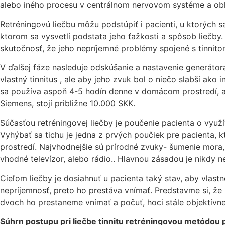
alebo iného procesu v centrálnom nervovom systéme a obla
Retréningovú liečbu môžu podstúpiť i pacienti, u ktorých s
ktorom sa vysvetlí podstata jeho ťažkosti a spôsob liečby.
skutočnosť, že jeho nepríjemné problémy spojené s tinnit
V ďalšej fáze nasleduje odskúšanie a nastavenie generáto
vlastný tinnitus , ale aby jeho zvuk bol o niečo slabší ako i
sa používa aspoň 4-5 hodín denne v domácom prostredí, al
Siemens, stojí približne 10.000 SKK.
Súčasťou retréningovej liečby je poučenie pacienta o využ
Vyhýbať sa tichu je jedna z prvých poučiek pre pacienta,
prostredí. Najvhodnejšie sú prírodné zvuky- šumenie mora,
vhodné televízor, alebo rádio.. Hlavnou zásadou je nikdy n
Cieľom liečby je dosiahnuť u pacienta taký stav, aby vlas
nepríjemnosť, preto ho prestáva vnímať. Predstavme si, že
dvoch ho prestaneme vnímať a počuť, hoci stále objektívne
Súhrn postupu pri liečbe tinnitu retréningovou metódou 