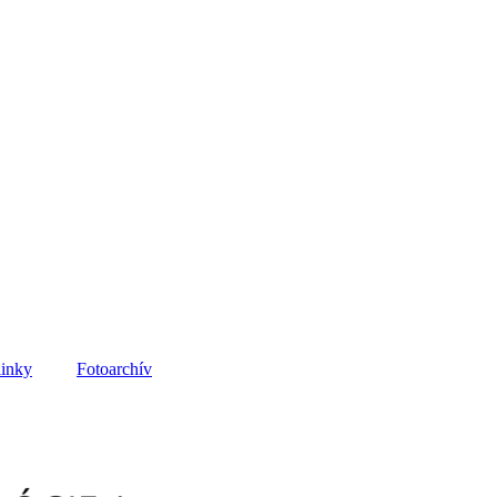
linky
Fotoarchív