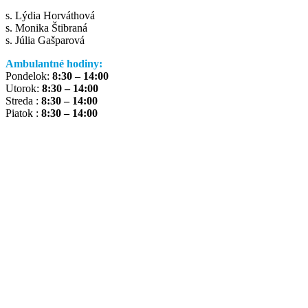
s. Lýdia Horváthová
s. Monika Štibraná
s. Júlia Gašparová
Ambulantné hodiny:
Pondelok:
8:30 – 14:00
Utorok:
8:30 – 14:00
Streda :
8:30 – 14:00
Piatok :
8:30 – 14:00