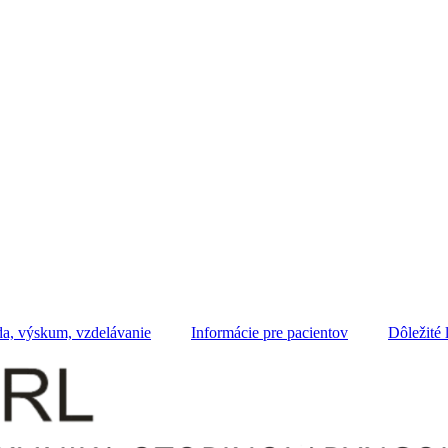
a, výskum, vzdelávanie
Informácie pre pacientov
Dôležité 