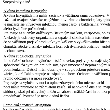
Streptokoky a iné.
Akútna katarálna laryngitída
Akútna laryngitída má náhly začiatok a väčšinou sama odoznieva. V 
ťažkosti trvajúce viac ako tri týždne, hovoríme o chronickej laryngit
je najčastejšie vírusovou infekciou, menej často je bakteriálna; vyvo
alebo fyzikálne poškodenia.
Prejavuje sa suchým dráždivým, štekavým kašľom, chripotom, boles
Niekedy je oslabený organizmus a zapálená sliznica hrtana následne
čo sa väčšinou prejaví produktívnym kašľom s vykašliavaním hlienov
charakteristické príznaky infekcie horných dýchacích orgánov: teplota
nechutenstvo…
Akútna subglotická laryngitída
Ide o ťažké ochorenie výlučne detského veku, prejavuje sa najčastejši
spôsobené rôznymi druhmi vírusov, býva umocnené nepriaznivými k
podmienkami. Detský hrtan obsahuje v subglotickom priestore množ
väziva, ktoré ľahko reaguje na zápal opuchom. Ochorenie väčšinou p
rýchlo odoznieva a môže recidivovať.
Prejavuje sa výlučne v noci u úplne zdravých alebo mierne nachladnu
noci náhle prebudie so záchvatom kašľa, sú nepokojné dusia sa, maj
stridor (piskot pri nádychu), môžu zaťahovať mäkké časti hrudníka 
omodrávať. Potrebná je neodkladná liečba.
Chronická atrofická laryngitída
Vzniká najčastejšie pri dlhotrvajúcich zápaloch horných dýchacích c