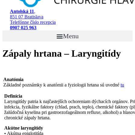
Antolská 11
,
851 07 Bratislava
Telefónne číslo recepcia
0907 025 963
Menu
Zápaly hrtana – Laryngitídy
Anatómia
Základné poznámky k anatómii a fyziologii hrtana sú uvedné
tu
Definícia
Laryngitídy patria k najčastejších ochoreniam dýchacích orgánov. Pr
infekcia, fyzikálne faktory (chlad, prach, teplo), chemické faktory (
žalúdočná kyselina pri gastroezofageálnom refluxe, alkohol) a hlaso
chronické zápaly hrtana.
Akútne laryngitídy
• Akútna epiglotitída