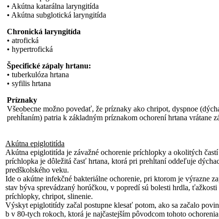
• Akútna katarálna laryngitída
• Akútna subglotická laryngitída
Chronická laryngitída
• atrofická
• hypertrofická
Špecifické zápaly hrtanu:
• tuberkulóza hrtana
• syfilis hrtana
Príznaky
Všeobecne možno povedať, že príznaky ako chripot, dyspnoe (dýchav
prehĺtaním) patria k základným príznakom ochorení hrtana vrátane z
Akútna epiglotitída
Akútna epiglotitída je závažné ochorenie príchlopky a okolitých čast
príchlopka je dôležitá časť hrtana, ktorá pri prehĺtaní oddeľuje dýchaci
predškolského veku.
Ide o akútne infekčné bakteriálne ochorenie, pri ktorom je výrazne z
stav býva sprevádzaný horúčkou, v popredí sú bolesti hrdla, ťažko
príchlopky, chripot, slinenie.
Výskyt epiglotitídy začal postupne klesať potom, ako sa začalo povi
b v 80-tych rokoch, ktorá je najčastejším pôvodcom tohoto ochorenia.