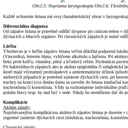
Obr.č.5: Nepriama laryngoskopia
Obr.č.6: Flexibiln
Každé ochorenie hrtana má svoj charakteristický obraz v laryngosko
Diferenciálna diagnóza
Od zápalov hrtana je potrebné odlíšiť dyspnoe pri cudzom telese v d
dýchacích a hltacích orgánov. Pri chronických zápaloch je nutné odlí
Liečba
Všeobecne je v liečbe zápalov hrtana veľmi dôležitá podporná lokálna 
(Vincentka), šetrenie hlasu, vylúčenie alkoholu a fajčenia. Pri akút
lieky proti kašľu, vitamíny, pitný a kľudový režim. Hydratácia pacien
Pri bakteriálnych zápaloch ako je akútna epiglotitída či subglotická la
ktoré majú významný protizápalový a antiedematózny účinok (pôsobi
niektorých prípadoch je potrebné zaistenie dýchacích ciest, pri kto
trachey na konci (cez dutinu ústnu sa zavedie do hrtana intubačná k
tracheotómia či koniotómia. Vždy sa rozhodujeme individuálne podľa
polohu hlavy resp. by mal byť v sede. Nikdy ho nemôžeme dať do p
Komplikácie
Akútne zápaly:
Najobávanejšou komplikáciou akútnych zápalov hrtana je dusenie s
urgentné zaistenie dýchacích ciest (intubácia, tracheotómia, koniotóm
Chronické zápaly: