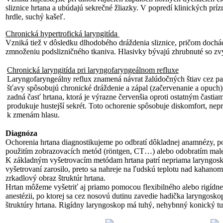
sliznice hrtana a ubúdajú sekrečné žliazky. V popredí klinických prízn
hrdle, suchý kašeľ.
Chronická hypertrofická laryngitída
Vzniká tiež v dôsledku dlhodobého dráždenia sliznice, pričom dochá
zmnoženiu podslizničného tkaniva. Hlasivky bývajú zhrubnuté so zv
Chronická laryngitída pri laryngofaryngeálnom refluxe
Laryngofaryngeálny reflux znamená návrat žalúdočných štiav cez pa
šťavy spôsobujú chronické dráždenie a zápal (začervenanie a opuch).
zadná časť hrtana, ktorá je výrazne červenšia oproti ostatným častiam
produkuje hustejší sekrét. Toto ochorenie spôsobuje diskomfort, nepr
k zmenám hlasu.
Diagnóza
Ochorenia hrtana diagnostikujeme po odbratí dôkladnej anamnézy, p
použitím zobrazovacích metód (röntgen, CT…) alebo odobratím malej v
K základným vyšetrovacím metódam hrtana patrí nepriama laryngoskop
vyšetrovaní zarosilo, preto sa nahreje na ľudskú teplotu nad kahanom 
zrkadlový obraz štruktúr hrtana.
Hrtan môžeme vyšetriť aj priamo pomocou flexibilného alebo rigídneh
anestézii, po ktorej sa cez nosovú dutinu zavedie hadička laryngosk
štruktúry hrtana. Rigídny laryngoskop má tuhý, nehybnný konický tubu