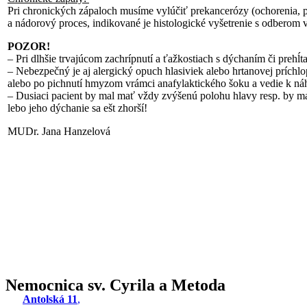
Pri chronických zápaloch musíme vylúčiť prekancerózy (ochorenia, 
a nádorový proces, indikované je histologické vyšetrenie s odberom 
POZOR!
– Pri dlhšie trvajúcom zachrípnutí a ťažkostiach s dýchaním či prehĺ
– Nebezpečný je aj alergický opuch hlasiviek alebo hrtanovej príchlo
alebo po pichnutí hmyzom vrámci anafylaktického šoku a vedie k náh
– Dusiaci pacient by mal mať vždy zvýšenú polohu hlavy resp. by m
lebo jeho dýchanie sa ešt zhorší!
MUDr. Jana Hanzelová
Nemocnica sv. Cyrila a Metoda
Antolská 11
,