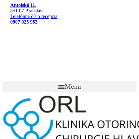
Preskočiť
Antolská 11
,
na
851 07 Bratislava
obsah
Telefónne číslo recepcia
0907 025 963
Menu