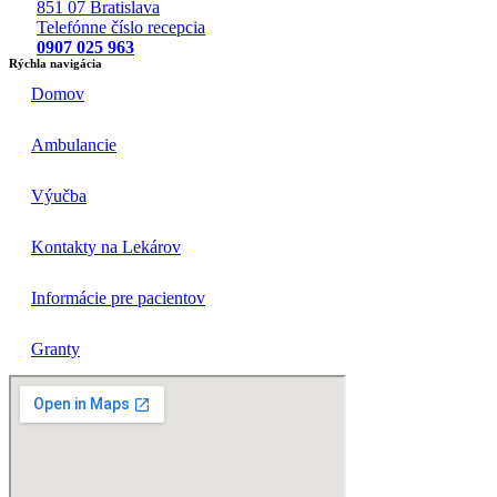
851 07 Bratislava
Telefónne číslo recepcia
0907 025 963
Rýchla navigácia
Domov
Ambulancie
Výučba
Kontakty na Lekárov
Informácie pre pacientov
Granty