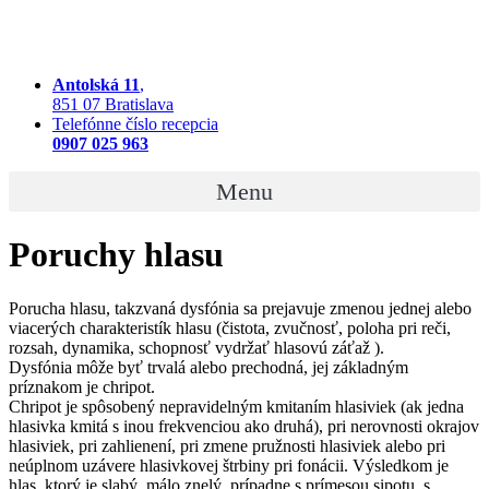
Antolská 11
,
851 07 Bratislava
Telefónne číslo recepcia
0907 025 963
Menu
Poruchy hlasu
Porucha hlasu, takzvaná dysfónia sa prejavuje zmenou jednej alebo
viacerých charakteristík hlasu (čistota, zvučnosť, poloha pri reči,
rozsah, dynamika, schopnosť vydržať hlasovú záťaž ).
Dysfónia môže byť trvalá alebo prechodná, jej základným
príznakom je chripot.
Chripot je spôsobený nepravidelným kmitaním hlasiviek (ak jedna
hlasivka kmitá s inou frekvenciou ako druhá), pri nerovnosti okrajov
hlasiviek, pri zahlienení, pri zmene pružnosti hlasiviek alebo pri
neúplnom uzávere hlasivkovej štrbiny pri fonácii. Výsledkom je
hlas, ktorý je slabý, málo znelý, prípadne s prímesou sipotu, s