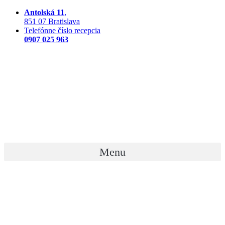
Preskočiť
Antolská 11
,
na
851 07 Bratislava
obsah
Telefónne číslo recepcia
0907 025 963
Menu