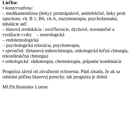
Liečba:
•
konzervatívna:
– medikamentózna (lieky): protizápalové, antiinfekčné, lieky proti
opuchom, vit. B 1, B6, vit.A, enzymoterapia, psychofarmaká,
inhalácie atď.
– hlasová reedukácia : uvoľňovacie, dychové, rezonančné a
vyrážacie cviky – neurologická
– endokrinologická
– psychologická relaxácia, psychoterapia,
•
operačná:
(hrtanová mikrochirurgia, onkologická krčná chirurgia,
rekonštrukčná chirurgia)
•
onkologická:
rádioterapia, chemoterapia, prípadne kombinácie
Prognóza závisí od závažnosti ochorenia. Platí zásada, že ak sa
odstráni príčina hlasovej poruchy, tak prognóza je dobrá
MUDr.Branislav Lorenc