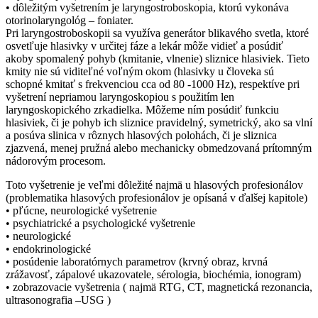
• dôležitým vyšetrením je laryngostroboskopia, ktorú vykonáva
otorinolaryngológ – foniater.
Pri laryngostroboskopii sa využíva generátor blikavého svetla, ktoré
osvetľuje hlasivky v určitej fáze a lekár môže vidieť a posúdiť
akoby spomalený pohyb (kmitanie, vlnenie) sliznice hlasiviek. Tieto
kmity nie sú viditeľné voľným okom (hlasivky u človeka sú
schopné kmitať s frekvenciou cca od 80 -1000 Hz), respektíve pri
vyšetrení nepriamou laryngoskopiou s použitím len
laryngoskopického zrkadielka. Môžeme ním posúdiť funkciu
hlasiviek, či je pohyb ich sliznice pravidelný, symetrický, ako sa vlní
a posúva slinica v rôznych hlasových polohách, či je sliznica
zjazvená, menej pružná alebo mechanicky obmedzovaná prítomným
nádorovým procesom.
Toto vyšetrenie je veľmi dôležité najmä u hlasových profesionálov
(problematika hlasových profesionálov je opísaná v ďalšej kapitole)
• pľúcne, neurologické vyšetrenie
• psychiatrické a psychologické vyšetrenie
• neurologické
• endokrinologické
• posúdenie laboratórnych parametrov (krvný obraz, krvná
zrážavosť, zápalové ukazovatele, sérologia, biochémia, ionogram)
• zobrazovacie vyšetrenia ( najmä RTG, CT, magnetická rezonancia,
ultrasonografia –USG )