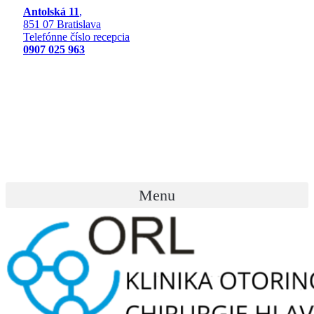
Preskočiť
Antolská 11
,
na
851 07 Bratislava
obsah
Telefónne číslo recepcia
0907 025 963
Menu